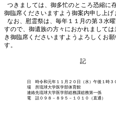
つきましては、御多忙のところ恐縮に
御臨席くださいますよう御案内申し上げ
なお、慰霊祭は、毎年１１月の第３水曜
すので、御遺族の方々におかれましては
き御臨席くださいますようよろしくお願
す。
記
日 時
令和元年１１月２０日（水）午後１時３
場 所
琉球大学医学部体育館
連絡先
琉球大学医学部総務課総務第一係
電 話
０９８－８９５－１０１０（直通）