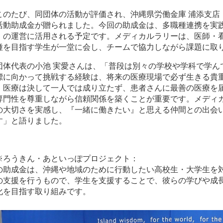
このたび、同団体の活動が評価され、沖縄県労働金庫 浦添支店
活動助成金が贈られました。今回の助成金は、多職種連携を実
」の運営に活用される予定です。メディカルラリーは、医師・
種を目指す学生が一堂に会し、チームで協力しながら課題に取
団体代表の小池 実愛さんは、「普段は別々の学校や学科で学ん
標に向かって挑戦する経験は、将来の医療現場で必ず生きる貴
。医療は決して一人では成り立たず、患者さんに最善の医療を
専門性を尊重しながら信頼関係を築くことが重要です。メディ
の大切さを実感し、『一緒に働きたい』と思える仲間との出会
す」と語りました。
※ろうきん・あといっぽプロジェクト：
の助成金は、沖縄や地域のために行動したい高校生・大学生を
の支援を行うもので、学生を支援することで、彼らの学びや成
化を目指す取り組みです。