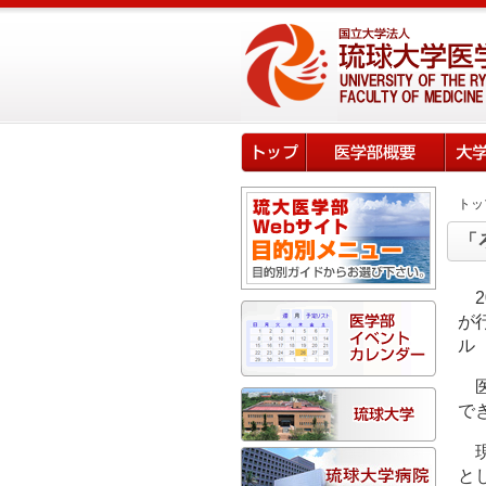
トッ
「
が
ル
で
と