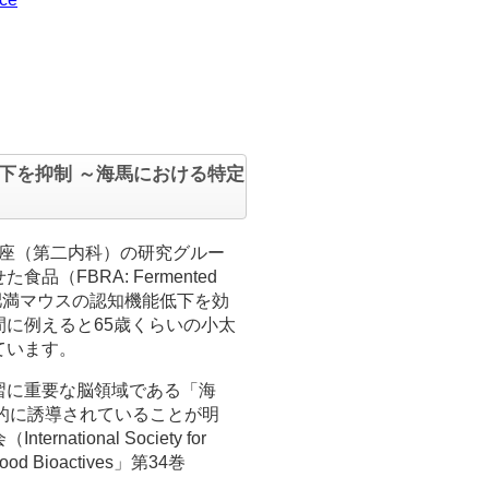
下を抑制 ～海馬における特定
講座（第二内科）の研究グルー
FBRA: Fermented
e）の摂取が高齢肥満マウスの認知機能低下を効
に例えると65歳くらいの小太
ています。
習に重要な脳領域である「海
異的に誘導されていることが明
onal Society for
Food Bioactives」第34巻