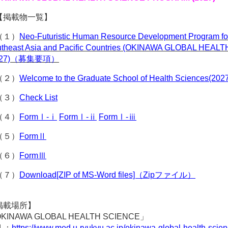
【掲載物一覧】
（１）
Neo-Futuristic Human Resource Development Program for 
theast Asia and Pacific Countries (OKINAWA GLOBAL HE
027)（募集要項）
（２）
Welcome to the Graduate School of Health Sciences(202
（３）
Check List
（４）
FormⅠ-ⅰ
FormⅠ-ⅱ
FormⅠ-ⅲ
（５）
FormⅡ
（６）
FormⅢ
（７）
Download[ZIP of MS-Word files]（Zipファイル）
掲載場所】
KINAWA GLOBAL HEALTH SCIENCE」
L：
https://www.med.u-ryukyu.ac.jp/okinawa-global-health-scie