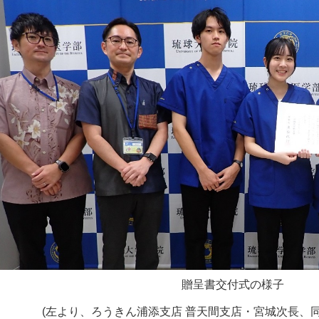
贈呈書交付式の様子
(左より、ろうきん浦添支店 普天間支店・宮城次長、