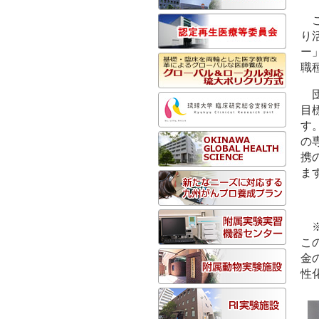
り
ー
職
目
す
の
携
ま
こ
金
性