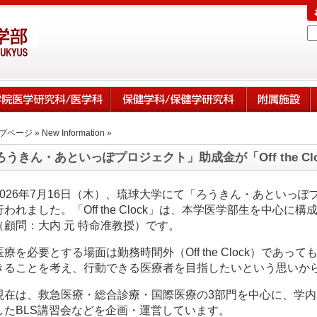
プページ
»
New Information
»
ろうきん・あといっぽプロジェクト」助成金が「Off the C
2026年7月16日（木）、琉球大学にて「ろうきん・あといっぽ
行われました。「Off the Clock」は、本学医学部生を中心
（顧問：大内 元 特命准教授）です。
医療を必要とする場面は勤務時間外（Off the Clock）であ
きることを考え、行動できる医療者を目指したいという思いか
現在は、救急医療・総合診療・国際医療の3部門を中心に、学
したBLS講習会などを企画・運営しています。