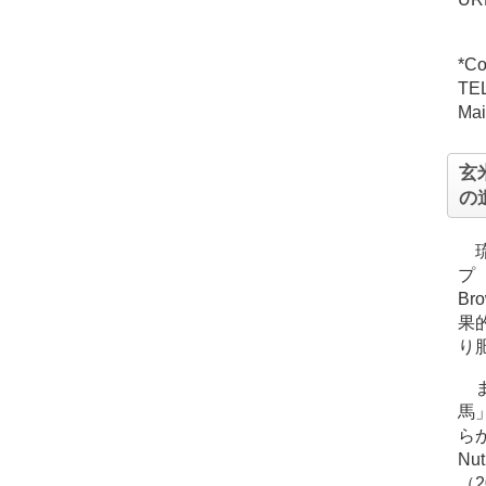
*C
TE
Mai
玄
の
プ
Br
果
り
馬
らか
Nu
（