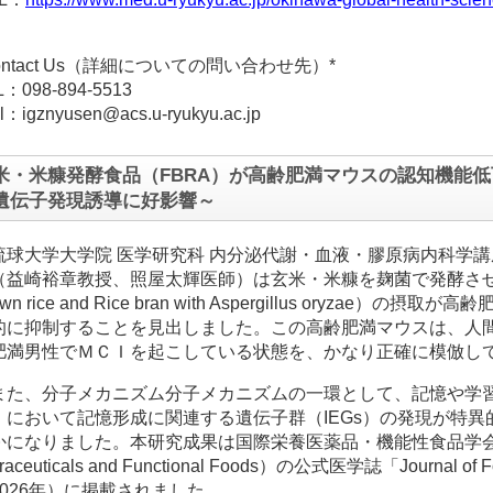
ontact Us（詳細についての問い合わせ先）*
L：098-894-5513
l：igznyusen@acs.u-ryukyu.ac.jp
米・米糠発酵食品（FBRA）が高齢肥満マウスの認知機能低
遺伝子発現誘導に好影響～
琉球大学大学院 医学研究科 内分泌代謝・血液・膠原病内科学
（益崎裕章教授、照屋太輝医師）は玄米・米糠を麹菌で発酵させた食品（
own rice and Rice bran with Aspergillus oryza
的に抑制することを見出しました。この高齢肥満マウスは、人間
肥満男性でＭＣＩを起こしている状態を、かなり正確に模倣し
また、分子メカニズム分子メカニズムの一環として、記憶や学
」において記憶形成に関連する遺伝子群（IEGs）の発現が特
になりました。本研究成果は国際栄養医薬品・機能性食品学会（Internati
traceuticals and Functional Foods）の公式医学誌「Journal of 
2026年）に掲載されました。