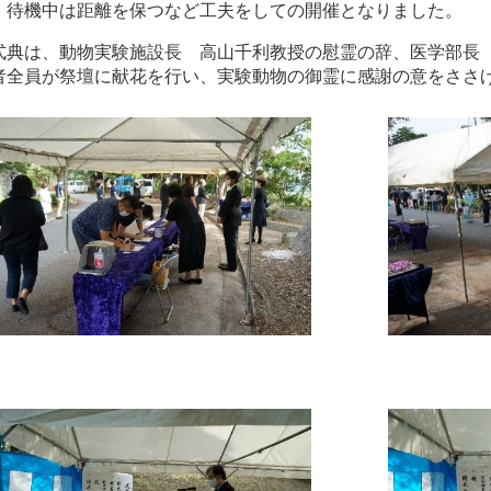
、待機中は距離を保つなど工夫をしての開催となりました。
式典は、動物実験施設長 高山千利教授の慰霊の辞、医学部長
者全員が祭壇に献花を行い、実験動物の御霊に感謝の意をささ