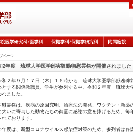
プページ
和2年度 琉球大学医学部実験動物慰霊祭が開催されました
令和２年９月１７日（木）１６時から、琉球大学医学部獣魂碑
めとする関係教職員、学生が参列する中、令和２年度 琉球大
われました。
本慰霊祭は、疾病の原因究明、治療法の開発、ワクチン・新薬
に大いに寄与した動物たちの御霊に感謝の意を捧げるため、毎
されております。
今年度は、新型コロナウイルス感染症対策のため、参列者は各