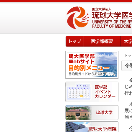
トッ
令
じ
行
展
施