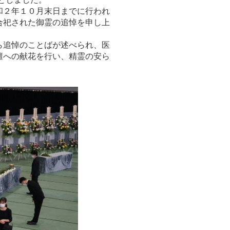
和２年１０月末日までに行われ
合祀された御霊の追悼を申し上
ら追悼のことばが述べられ、医
壇への献花を行い、精霊の安ら