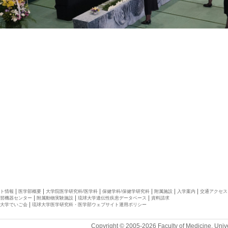
ト情報
医学部概要
大学院医学研究科/医学科
保健学科/保健学研究科
附属施設
入学案内
交通アクセス
習機器センター
附属動物実験施設
琉球大学遺伝性疾患データベース
資料請求
大学でいご会
琉球大学医学研究科・医学部ウェブサイト運用ポリシー
Copyright © 2005-2026 Faculty of Medicine, Unive