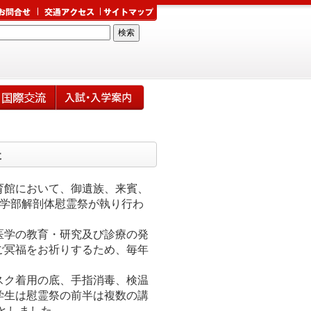
た
育館において、御遺族、来賓、
医学部解剖体慰霊祭が執り行わ
医学の教育・研究及び診療の発
ご冥福をお祈りするため、毎年
スク着用の底、手指消毒、検温
学生は慰霊祭の前半は複数の講
としました。