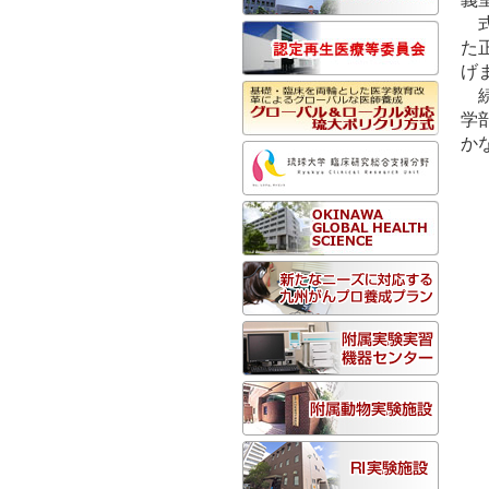
式
た
げ
続
学
か