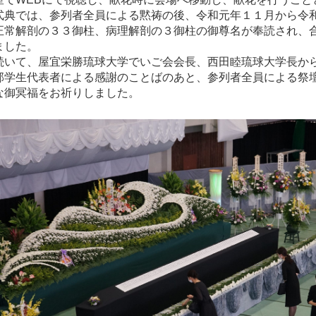
典では、参列者全員による黙祷の後、令和元年１１月から令
正常解剖の３３御柱、病理解剖の３御柱の御尊名が奉読され、
ました。
いて、屋宜栄勝琉球大学でいご会会長、西田睦琉球大学長か
部学生代表者による感謝のことばのあと、参列者全員による祭
な御冥福をお祈りしました。