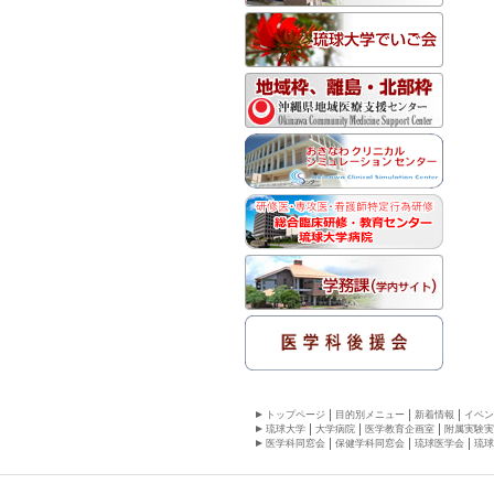
トップページ
目的別メニュー
新着情報
イベン
琉球大学
大学病院
医学教育企画室
附属実験実
医学科同窓会
保健学科同窓会
琉球医学会
琉球