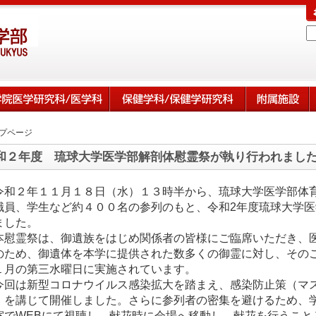
プページ
和２年度 琉球大学医学部解剖体慰霊祭が執り行われまし
令和２年１１月１８日（水）１３時半から、琉球大学医学部体
職員、学生など約４００名の参列のもと、令和2年度琉球大学
ました。
慰霊祭は、御遺族をはじめ関係者の皆様にご臨席いただき、
のため、御遺体を本学に提供された数多くの御霊に対し、その
１月の第三水曜日に実施されています。
回は新型コロナウイルス感染拡大を踏まえ、感染防止策（マ
）を講じて開催しました。さらに参列者の密集を避けるため、
室でWEBにて視聴し、献花時に会場へ移動し、献花を行うこと