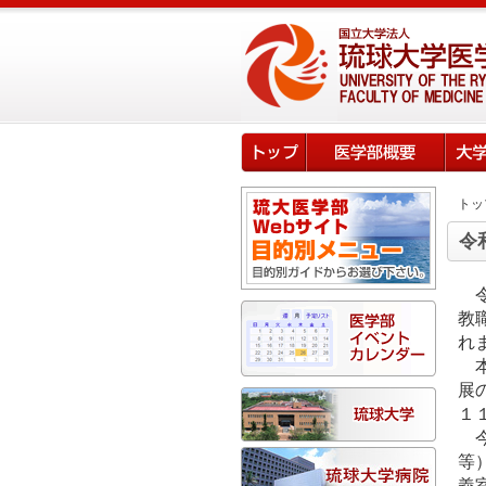
トッ
令
教
れ
本
展
１
今
等
義