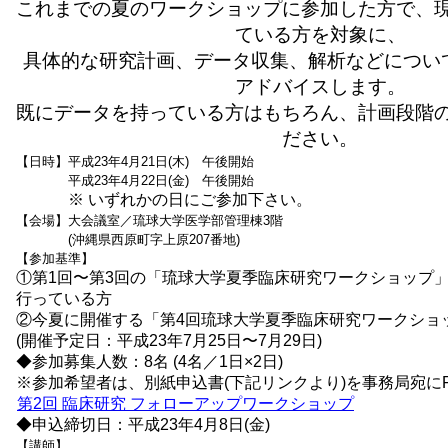
これまでの夏のワークショップに参加した方で、
ている方を対象に、
具体的な研究計画、データ収集、解析などについ
アドバイスします。
既にデータを持っている方はもちろん、計画段階
ださい。
【日時】
平成23年4月21日(木) 午後開始
平成23年4月22日(金) 午後開始
※ いずれかの日にご参加下さい。
【会場】
大会議室／琉球大学医学部管理棟3階
(沖縄県西原町字上原207番地)
【参加基準】
①第1回〜第3回の「琉球大学夏季臨床研究ワークショップ
行っている方
②今夏に開催する「第4回琉球大学夏季臨床研究ワークショ
(開催予定日：平成23年7月25日〜7月29日)
◆参加募集人数：8名 (4名／1日×2日)
※参加希望者は、別紙申込書(下記リンクより)を事務局宛に
第2回 臨床研究 フォローアップワークショップ
◆申込締切日：平成23年4月8日(金)
【講師】