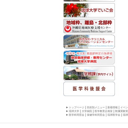
トップページ
目的別メニュー
新着情報
イベン
琉球大学
大学病院
医学教育企画室
附属実験実
医学科同窓会
保健学科同窓会
琉球医学会
琉球