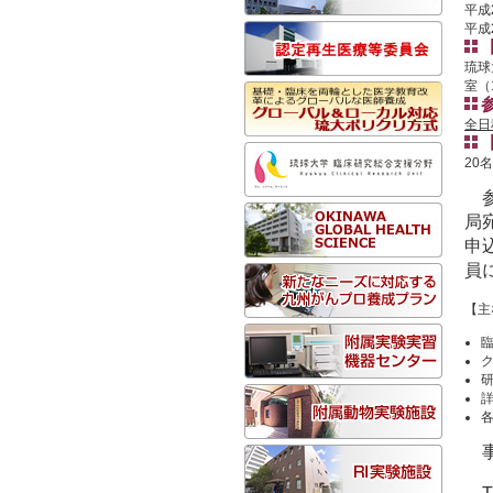
平成
平成2
琉球
室（
全日
20
局
申
員
【主