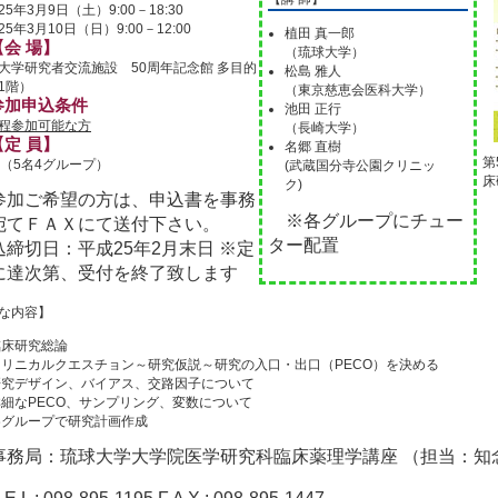
25年3月9日（土）9:00－18:30
5年3月10日（日）9:00－12:00
植田 真一郎
【会 場】
（琉球大学）
大学研究者交流施設 50周年記念館 多目的
松島 雅人
1階）
（東京慈恵会医科大学）
参加申込条件
池田 正行
程参加可能な方
（長崎大学）
【定 員】
名郷 直樹
第
名（5名4グループ）
(武蔵国分寺公園クリニッ
床
ク)
参加ご希望の方は、申込書を事務
※各グループにチュー
宛てＦＡＸにて送付下さい。
ター配置
込締切日：平成25年2月末日 ※定
に達次第、受付を終了致します
な内容】
臨床研究総論
クリニカルクエスチョン～研究仮説～研究の入口・出口（PECO）を決める
研究デザイン、バイアス、交路因子について
詳細なPECO、サンプリング、変数について
各グループで研究計画作成
事務局：琉球大学大学院医学研究科臨床薬理学講座 （担当：知