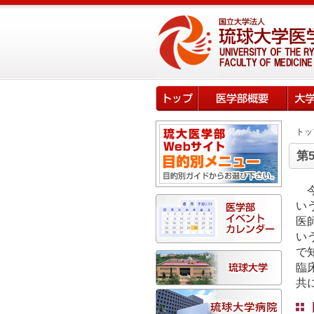
トッ
第
い
医
い
で
臨
共