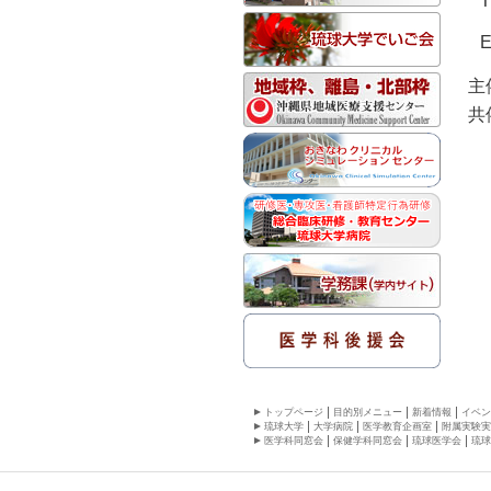
T
E
主
共
トップページ
目的別メニュー
新着情報
イベン
琉球大学
大学病院
医学教育企画室
附属実験実
医学科同窓会
保健学科同窓会
琉球医学会
琉球