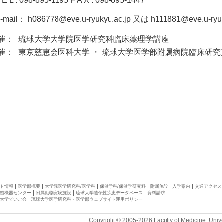
 E L : 098-895-1195 F A X : 098-895-1447
-mail：
h086778@eve.u-ryukyu.ac.jp
又は
h111881@eve.u-ryuk
催：
琉球大学大学院医学研究科臨床薬理学講座
催：
東京慈恵会医科大学 ・ 琉球大学医学部附属病院臨床研
ト情報
医学部概要
大学院医学研究科/医学科
保健学科/保健学研究科
附属施設
入学案内
交通アクセス
習機器センター
附属動物実験施設
琉球大学遺伝性疾患データベース
資料請求
大学でいご会
琉球大学医学研究科・医学部ウェブサイト運用ポリシー
Copyright © 2005-2026 Faculty of Medicine, Unive