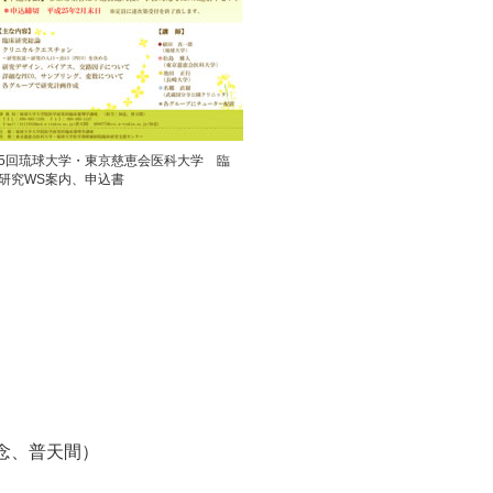
5回琉球大学・東京慈恵会医科大学 臨
研究WS案内、申込書
念、普天間）