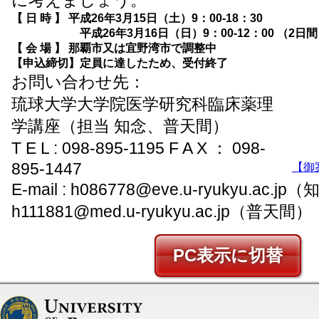
【 日 時 】 平成26年3月15日（土）9：00-18：30

　　　　　　平成26年3月16日（日）9：00-12：00 （2日間
【 会 場 】 那覇市又は宜野湾市で調整中

【申込締切】定員に達したため、受付終了
お問い合わせ先：
琉球大学大学院医学研究科臨床薬理
学講座（担当 知念、普天間）
T E L : 098-895-1195 F A X ： 098-
895-1447
【御
E-mail : h086778@eve.u-ryukyu.ac.j
h111881@med.u-ryukyu.ac.jp（普天間）
PC