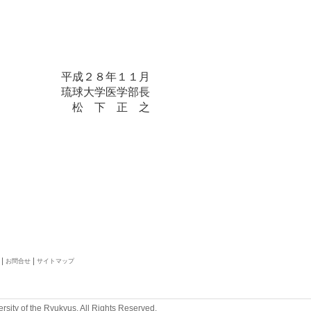
平成２８年１１月
琉球大学医学部長
松 下 正 之
お問合せ
サイトマップ
rsity of the Ryukyus. All Rights Reserved.