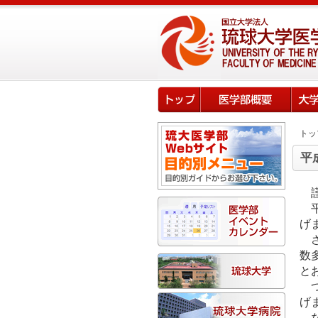
トッ
平
平
げ
さ
数
と
つ
げ
な