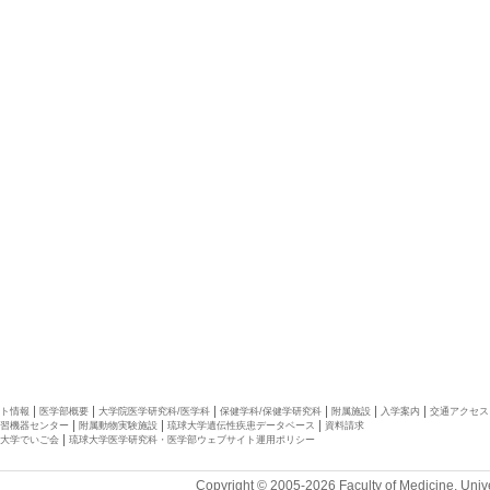
ト情報
医学部概要
大学院医学研究科/医学科
保健学科/保健学研究科
附属施設
入学案内
交通アクセス
習機器センター
附属動物実験施設
琉球大学遺伝性疾患データベース
資料請求
大学でいご会
琉球大学医学研究科・医学部ウェブサイト運用ポリシー
Copyright © 2005-2026 Faculty of Medicine, Unive