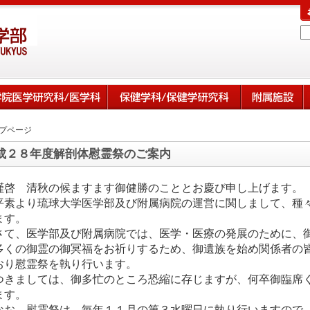
プページ
成２８年度解剖体慰霊祭のご案内
謹啓 清秋の候ますます御健勝のこととお慶び申し上げます。
素より琉球大学医学部及び附属病院の運営に関しまして、種
ます。
て、医学部及び附属病院では、医学・医療の発展のために、
多くの御霊の御冥福をお祈りするため、御遺族を始め関係者の
おり慰霊祭を執り行います。
きましては、御多忙のところ恐縮に存じますが、何卒御臨席
ます。
お、慰霊祭は、毎年１１月の第３水曜日に執り行いますので