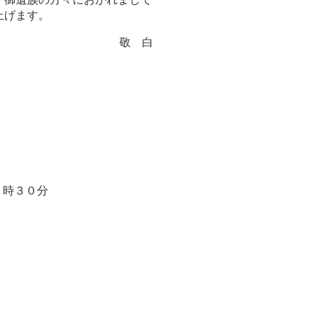
上げます。
敬 白
１時３０分