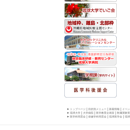
トップページ
目的別メニュー
新着情報
イベン
琉球大学
大学病院
医学教育企画室
附属実験実
医学科同窓会
保健学科同窓会
琉球医学会
琉球