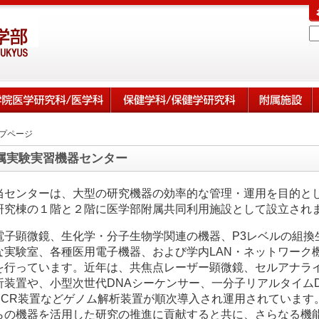
プページ
属実験実習機器センター
当センターは、大型の研究機器の効率的な管理・運用を目的とし
研究棟の１階と２階に医学部附属共同利用施設として設立され
電子顕微鏡、生化学・分子生物学関連の機器、P3レベルの組換
な実験室、各種医用電子機器、および学内LAN・ネットワーク
を行っています。近年は、共焦点レーザー顕微鏡、セルアナラ
析装置や、小型次世代DNAシーケンサー、一分子リアルタイム
PCR装置などゲノム解析装置が順次導入され運用されています
らの機器を活用した研究の推進に貢献すると共に、さらなる機