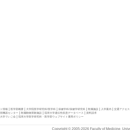
ト情報
医学部概要
大学院医学研究科/医学科
保健学科/保健学研究科
附属施設
入学案内
交通アクセス
習機器センター
附属動物実験施設
琉球大学遺伝性疾患データベース
資料請求
大学でいご会
琉球大学医学研究科・医学部ウェブサイト運用ポリシー
Copyright © 2005-2026 Faculty of Medicine, Unive