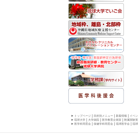
トップページ
目的別メニュー
新着情報
イベン
琉球大学
大学病院
医学教育企画室
附属実験実
医学科同窓会
保健学科同窓会
琉球医学会
琉球