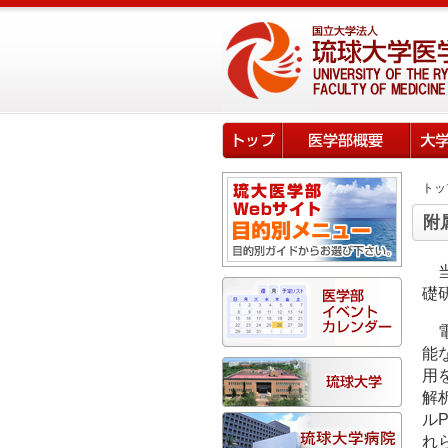
トッ
附
礎
能
用
解
ル
れ