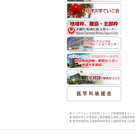
トップページ
目的別メニュー
新着情報
イベン
琉球大学
大学病院
医学教育企画室
附属実験実
医学科同窓会
保健学科同窓会
琉球医学会
琉球