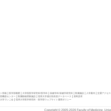
ト情報
医学部概要
大学院医学研究科/医学科
保健学科/保健学研究科
附属施設
入学案内
交通アクセス
習機器センター
附属動物実験施設
琉球大学遺伝性疾患データベース
資料請求
大学でいご会
琉球大学医学研究科・医学部ウェブサイト運用ポリシー
Copyright © 2005-2026 Faculty of Medicine, Unive