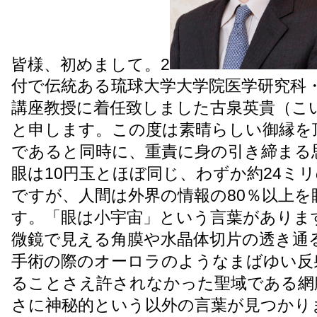
皆様、初めまして。2
付で伝統ある琉球大学大学院医学研究科
講座教授に着任致しました古泉英貴（こ
と申します。
この度は素晴らしい御縁を
であると同時に、重責に身の引き締まる
眼は10円玉とほぼ同じ、わずか約24ミ
ですが、人間は外界の情報の80％以上を
す。「眼は小宇宙」という言葉がありま
微鏡で見える角膜や水晶体切片の透き通
手術の際のオーロラのようなまばゆい反
ることさえ許されなかった聖域である網
さに神秘的という以外の言葉が見つかり