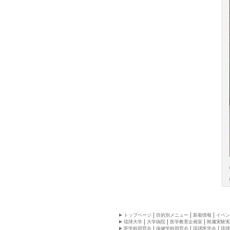
トップページ
目的別メニュー
新着情報
イベン
琉球大学
大学病院
医学教育企画室
附属実験実
医学科同窓会
保健学科同窓会
琉球医学会
琉球