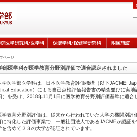
プページ
学部医学科が医学教育分野別評価で適合認定されました
本学医学部医学科は、日本医学教育評価機構（以下JACME: Japan Accred
dical Education）による自己点検評価報告書の精査並びに実地
5日）を受け、2018年11月1日に医学教育分野別評価基準に適
。
医学教育分野別評価は、従来から行われていた大学の機関別評
育に特化した評価事業で、一般社団法人であるJACMEが認証
学を含めて２３の大学が認証されています。