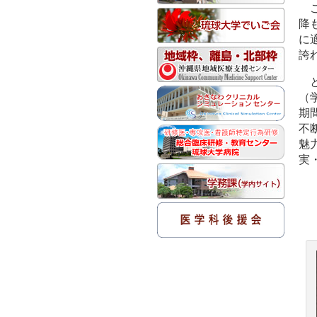
降
に
誇
（
期
不
魅
実