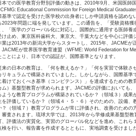
日本での医学教育分野別評価の動きは、2010年9月、米国医師
CFMG: Educational Commission for Foreign Medical 
際基準で認定を受けた医学校の出身者にしか申請資格を認めな
る2023年問題に端を発しています。この通告を、「受験資格
く、「医学のグローバル化に対応し、国際的に通用する医師養
受け止め、東京医科歯科大、東京大、千葉大などを中心に評価
作業は2013年の新潟大学からスタートし、2015年、JACMEが
JACMEが世界医学教育連盟（WFME: World Federation for Me
たことにより、日本での認証が、国際基準となります。
従来の日本の教育は、「何を教えるか？」「何を実習で体験さ
カリキュラムで構築されていました。しかしながら、国際基準
に着けておくべき基準（コンピテンス）」を達成するための教
カム）基盤型教育が求められます。JACMEの評価においても
るような教育プログラムが構築されているか？（領域３）成果
生を評価しているか？（領域４・５・６）そのための、設備、
か？（領域７）教育プログラムが常に評価され、改善のための
、審査されます。琉球大学では、2013年から学修成果基盤型
訂、評価法の実質化、実習のグローバル化などを進め、これら
点検を行い、報告書を作成するとともに、実地調査を受けまし