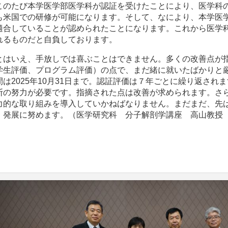
このたび本学医学部医学科が認証を受けたことにより、医学科の
も米国での研修が可能になります。そして、なにより、本学医
適合していることが認められたことになります。これから医学
れるものだと自負しております。
とはいえ、手放しでは喜ぶことはできません。多くの改善点が
学生評価、プログラム評価）の点で、まだ緒に就いたばかりと
間は2025年10月31日まで。認証評価は７年ごとに繰り返され
断の努力が必要です。指摘された点は改善が求められます。さ
力的な取り組みを導入していかねばなりません。まだまだ、先
・発展に努めます。（医学研究科 分子解剖学講座 高山教授