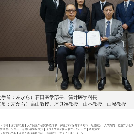
（手前：左から）石田医学部長、筒井医学科長
（奥：左から）高山教授、屋良准教授、山本教授、山城教授
ト情報
医学部概要
大学院医学研究科/医学科
保健学科/保健学研究科
附属施設
入学案内
交通アクセス
習機器センター
附属動物実験施設
琉球大学遺伝性疾患データベース
資料請求
大学でいご会
琉球大学医学研究科・医学部ウェブサイト運用ポリシー