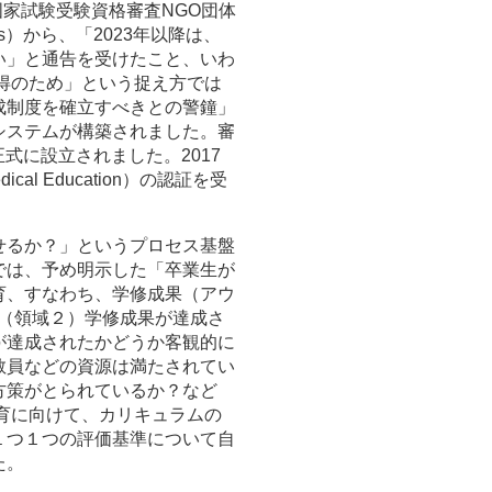
国家試験受験資格審査NGO団体
Graduates）から、「2023年以降は、
い」と通告を受けたこと、いわ
獲得のため」という捉え方では
成制度を確立すべきとの警鐘」
システムが構築されました。審
正式に設立されました。2017
dical Education）の認証を受
せるか？」というプロセス基盤
では、予め明示した「卒業生が
育、すなわち、学修成果（アウ
、（領域２）学修成果が達成さ
が達成されたかどうか客観的に
教員などの資源は満たされてい
方策がとられているか？など
教育に向けて、カリキュラムの
１つ１つの評価基準について自
た。