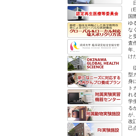
（E
国
ゆ
な
と
査
年、
け
型
身
ト
れ
学
る
が
改
己