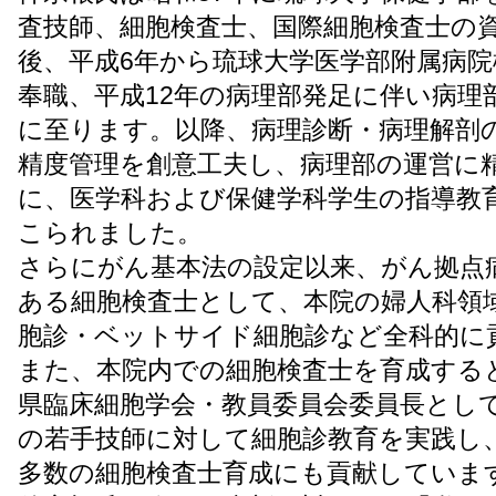
査技師、細胞検査士、国際細胞検査士の
後、平成6年から琉球大学医学部附属病院
奉職、平成12年の病理部発足に伴い病理
に至ります。以降、病理診断・病理解剖
精度管理を創意工夫し、病理部の運営に
に、医学科および保健学科学生の指導教
こられました。
さらにがん基本法の設定以来、がん拠点
ある細胞検査士として、本院の婦人科領
胞診・ベットサイド細胞診など全科的に
また、本院内での細胞検査士を育成する
県臨床細胞学会・教員委員会委員長とし
の若手技師に対して細胞診教育を実践し
多数の細胞検査士育成にも貢献していま