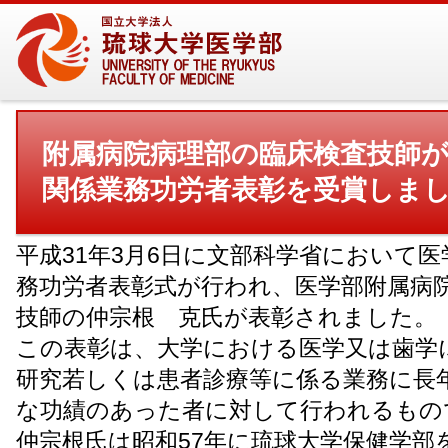
附属病院病理部の臨床検査技師
関係業務功労者表彰を受賞しま
平成31年3月6日に文部科学省において
務功労者表彰式が行われ、医学部附属病院
技師の仲宗根 克氏が表彰されました。
この表彰は、大学における医学又は歯学
研究若しくは患者診療等に係る業務に長
な功績のあった者に対して行われるもの
仲宗根氏は昭和57年に琉球大学保健学部