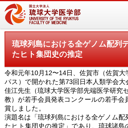
琉球列島における全ゲノム配列
たヒト集団史の推定
令和元年10月12〜14日、佐賀市（佐賀
パス）で開かれた第73回日本人類学会大
佳江先生（琉球大学医学部先端医学研究
教）が若手会員発表コンクールの若手会
賞しました。
演題名は「琉球列島における全ゲノム配
たヒト集団史の推定」であり、琉球諸島