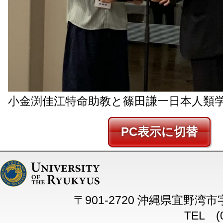
小金渕佳江特命助教と篠田謙一日本人類
PC
〒901-2720 沖縄県宜野湾
TEL (0