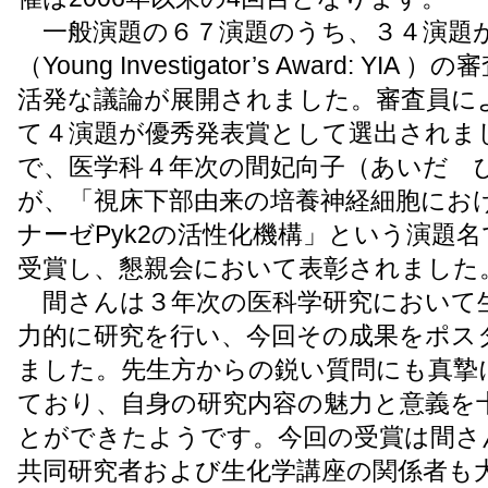
一般演題の６７演題のうち、３４演題
（Young Investigator’s Award: YI
活発な議論が展開されました。審査員に
て４演題が優秀発表賞として選出されま
で、医学科４年次の間妃向子（あいだ 
が、「視床下部由来の培養神経細胞にお
ナーゼPyk2の活性化機構」という演題
受賞し、懇親会において表彰されました
間さんは３年次の医科学研究において
力的に研究を行い、今回その成果をポス
ました。先生方からの鋭い質問にも真摯
ており、自身の研究内容の魅力と意義を
とができたようです。今回の受賞は間さ
共同研究者および生化学講座の関係者も