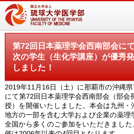
第72回⽇本薬理学会⻄南部会に
次の学⽣（⽣化学講座）が優秀
しました！
2019年11月16日（土）に那覇市の沖縄
にて第72回日本薬理学会西南部会（部会
授）を開催いたしました。本会は九州・
地方の一部を含む大学および企業の薬理
全国から多くのご参加をいただきました
催は2006年以来の4回目となります。