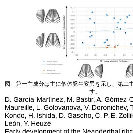
図 第一主成分は主に個体発生変異を示し、第二
す。
D. García-Martínez, M. Bastir, A. Gómez-O
Maureille, L. Golovanova, V. Doronichev, 
Kondo, H. Ishida, D. Gascho, C. P. E. Zolli
León, Y. Heuzé
Early development of the Neanderthal rib