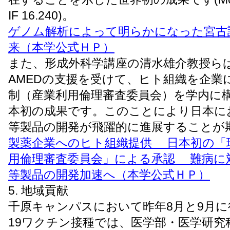
IF 16.240)。
ゲノム解析によって明らかになった宮古
来（本学公式ＨＰ）
また、形成外科学講座の清水雄介教授ら
AMEDの支援を受けて、ヒト組織を企業
制（産業利用倫理審査委員会）を学内に
本初の成果です。このことにより日本に
等製品の開発が飛躍的に進展することが
製薬企業へのヒト組織提供 日本初の「
用倫理審査委員会」による承認 難病に
等製品の開発加速へ（本学公式ＨＰ）
5. 地域貢献
千原キャンパスにおいて昨年8月と9月に行
19ワクチン接種では、医学部・医学研究