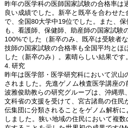
昨年の医学科の医師国家試験の合格率は過
良い成績でした。新卒と既卒を合わせた合格
で、全国80大学中19位でした。また、
も、看護師、保健師、助産師の国家試験
100%でした（新卒のみ、既卒は受験者
技師の国家試験の合格率も全国平均とほぼ同
した（新卒のみ）。素晴らしい結果です
4. 研究
昨年は医学部・医学研究科において沢山
されました。先進ゲノム検査医学講座の
波雅俊助教らの研究グループは、沖縄県
文科省の支援を受けて、宮古諸島の住民
伝集団に分類されることをゲノム解析に
しました。狭い地域の住民において複数
在することを示した世界初の成果です(Mol Biol