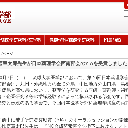
プページ
嘉章太郎先生が日本薬理学会西南部会のYIAを受賞しました
10月7日（土）、琉球大学医学部において、第76回日本薬理学
南部会は、九州・沖縄地方の全ての県、中国地方の山口県、島
愛媛県と高知県において、薬理学を研究する医師・薬剤師・歯
官・企業研究者等の学識経験者によって構成される部会です。西
歴史と伝統のある学会で、今回は本医学研究科薬理学講座の筒
。
午前中に若手研究者奨励賞（YIA）のオーラルセッションが開
の比嘉章太郎先生は、『NO合成酵素完全欠損下におけるテス