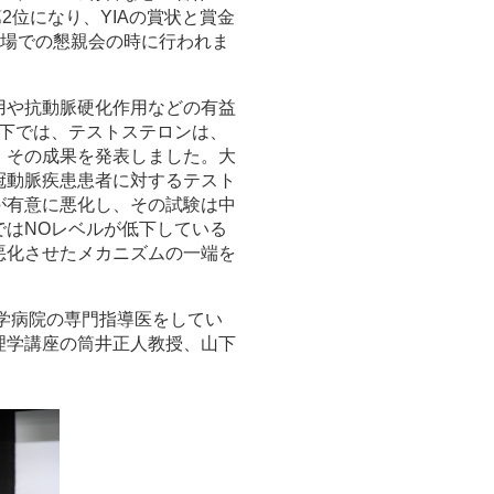
2位になり、YIAの賞状と賞金
会場での懇親会の時に行われま
用や抗動脈硬化作用などの有益
損下では、テストステロンは、
、その成果を発表しました。大
冠動脈疾患患者に対するテスト
が有意に悪化し、その試験は中
ではNOレベルが低下している
悪化させたメカニズムの一端を
大学病院の専門指導医をしてい
理学講座の筒井正人教授、山下