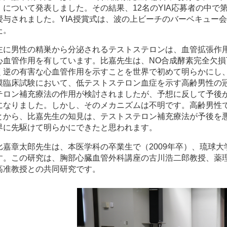
』について発表しました。その結果、12名のYIA応募者の中で第
授与されました。YIA授賞式は、波の上ビーチのバーベキュー
た。
主に男性の精巣から分泌されるテストステロンは、血管拡張作
心血管作用を有しています。比嘉先生は、NO合成酵素完全欠
く逆の有害な心血管作用を示すことを世界で初めて明らかにし
模臨床試験において、低テストステロン血症を示す高齢男性の
テロン補充療法の作用が検討されましたが、予想に反して予後
になりました。しかし、そのメカニズムは不明です。高齢男性
とから、比嘉先生の知見は、テストステロン補充療法が予後を
界に先駆けて明らかにできたと思われます。
比嘉章太郎先生は、本医学科の卒業生で（2009年卒）、琉球
す。この研究は、胸部心臓血管外科講座の古川浩二郎教授、薬
高准教授との共同研究です。