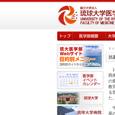
トッ
比
西
の
教
る
た
座