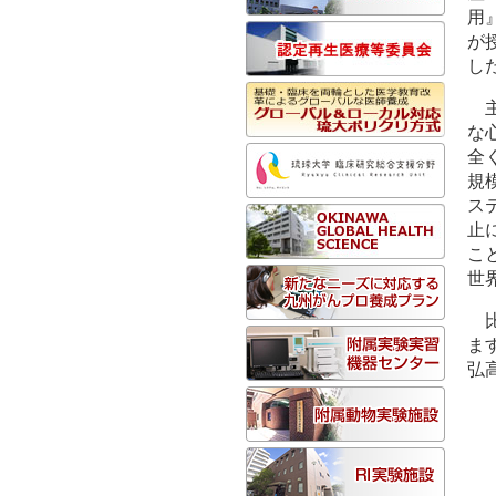
用
が
し
な
全
規
ス
止
こ
世
ま
弘