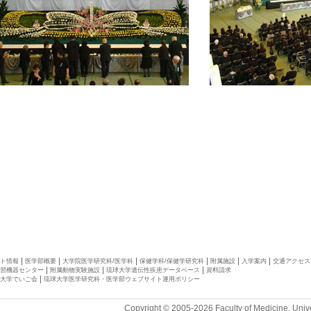
ト情報
医学部概要
大学院医学研究科/医学科
保健学科/保健学研究科
附属施設
入学案内
交通アクセス
習機器センター
附属動物実験施設
琉球大学遺伝性疾患データベース
資料請求
大学でいご会
琉球大学医学研究科・医学部ウェブサイト運用ポリシー
Copyright © 2005-2026 Faculty of Medicine, Unive