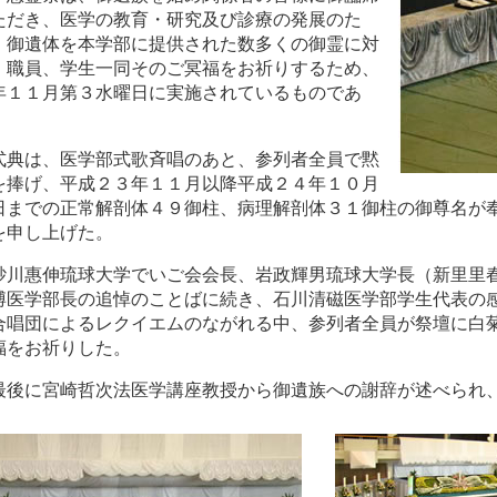
ただき、医学の教育・研究及び診療の発展のた
、御遺体を本学部に提供された数多くの御霊に対
、職員、学生一同そのご冥福をお祈りするため、
年１１月第３水曜日に実施されているものであ
。
式典は、医学部式歌斉唱のあと、参列者全員で黙
を捧げ、平成２３年１１月以降平成２４年１０月
日までの正常解剖体４９御柱、病理解剖体３１御柱の御尊名が
を申し上げた。
砂川惠伸琉球大学でいご会会長、岩政輝男琉球大学長（新里里
博医学部長の追悼のことばに続き、石川清磁医学部学生代表の
合唱団によるレクイエムのながれる中、参列者全員が祭壇に白
福をお祈りした。
最後に宮崎哲次法医学講座教授から御遺族への謝辞が述べられ