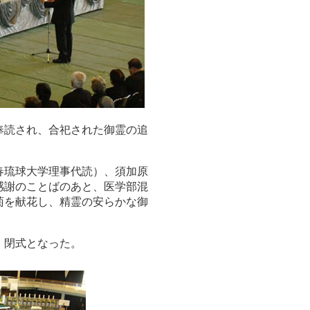
奉読され、合祀された御霊の追
春琉球大学理事代読）、須加原
感謝のことばのあと、医学部混
菊を献花し、精霊の安らかな御
、閉式となった。