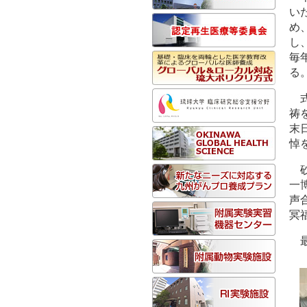
い
め
し
毎
る
祷
末
悼
一
声
冥