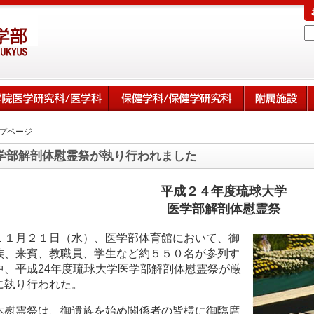
プページ
学部解剖体慰霊祭が執り行われました
平成２４年度琉球大学
医学部解剖体慰霊祭
１１月２１日（水）、医学部体育館において、御
族、来賓、教職員、学生など約５５０名が参列す
中、平成24年度琉球大学医学部解剖体慰霊祭が厳
に執り行われた。
本慰霊祭は、御遺族を始め関係者の皆様に御臨席