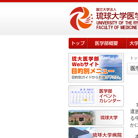
トッ
医
遺
る
か