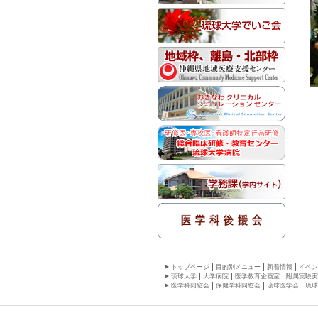
トップページ
目的別メニュー
新着情報
イベン
琉球大学
大学病院
医学教育企画室
附属実験実
医学科同窓会
保健学科同窓会
琉球医学会
琉球