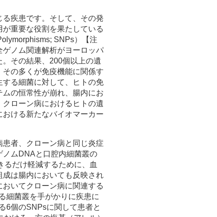
じる疾患です。そして、その発
用が重要な役割を果たしている
ymorphisms; SNPs）【注
全ゲノム関連解析がヨーロッパ
。その結果、200個以上の遺
。その多くが免疫機能に関係す
生する細菌に対して、ヒトの免
テムの恒常性が崩れ、腸内にお
、クローン病におけるヒトの遺
における新たなバイオマーカー
病患者、クローン病と同じ炎症
ノムDNAと口腔内細菌叢の
きるだけ軽減するために、血
組成は腸内においても反映され
においてクローン病に関連する
る細菌叢を手がかりに疾患に
る6個のSNPsに関して患者と