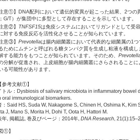
注意①】DNA配列において遺伝的変異が起こった結果、2つの
；G/T）が集団中に多型として存在することを示しています。
注意②】
TNFSF15
は免疫システムにおいてリガンドとして受
に対する免疫反応を活性化させることが知られています。
注意③】
Prevotella
は腸内細菌叢において代表的な細菌属の1つ
るためにムチンと呼ばれる糖タンパク質を生成し粘液を構成し
解する能力をもつことが知られています。そのため、
Prevotell
の分解が促進され、上皮細胞が腸内細菌叢にさらされることに
いる可能性があります。
【参考文献①】
ル：Dysbiosis of salivary microbiota in inflammatory bowel di
h oral immunological biomarkers.
Said HS, Suda W, Nakagome S, Chinen H, Oshima K, Kim S, K
ita J, Mano S, Morita H, Dohi T, Oota H, Hattori M.
年, 掲載誌, 巻及びページ：2014年,
DNA Research
, 21(1):15–
図①】