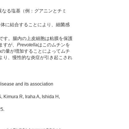
異なる塩基（例：グアニンとチミ
容体に結合することにより、細菌感
です。腸内の上皮細胞は粘膜を保護
ますが、
Prevotella
はこのムチンを
a
の量が増加することによってムチ
より、慢性的な炎症が引き起こされ
sease and its association
imura R, Iraha A, Ishida H,
25.