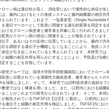
クローン病は遺伝性が高く、消化管において慢性的な炎症が生
には、腸内におけるヒトの免疫システムと腸内細菌叢の相互作
えられています。これまで、一塩基多型（Single Nucleotide Pol
】を遺伝マーカーとして疾患に関連する遺伝的変異を同定する
におけるクローン病患者と健常者を対象に広く行われてきました
的変異がクローン病の発症に関連することが報告されています
遺伝子、あるいはその近傍に位置していることから、腸内で共
反応を調節する遺伝子が機能しなくなることにより、免疫シス
て炎症が引き起こされていると考えられています。本研究では
子と細菌の相互作用を明らかにすることにより、予防及び治療
同定することを目指しています。
本研究グループは、琉球大学医学部附属病院においてクローン
腸疾患に分類されている潰瘍性大腸炎患者、健常者からヒトのゲ
NAを採取しました。そして、本研究では試料提供者の負担をで
や糞便ではなく唾液を用いました。また、口腔内における細菌
いることがこれまでの研究から示されています。そこで、本州
とが報告されている
TNFSF15
【注②】に着目し、口腔内におけ
ける遺伝子と細菌の相互作用を検証しました。
TNFSF15
におけ