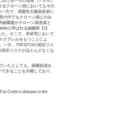
における一方の塩基（アレル）
けるクローン病においてもその
の一方で、潰瘍性大腸炎患者に
患の中でもクローン病にのみ
腔内細菌叢がクローン病患者と
tella
と呼ばれる細菌群【注
した。そこで、本研究において
スクアレルをもつことによ
。一方，
TNFSF15
の発症リス
は発症リスクがほとんどなくな
ていたとしても、細菌組成を
ができることを示唆しており、
5 to Crohn’s disease in the