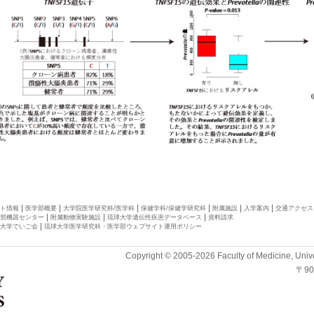
ト情報
医学部概要
大学院医学研究科/医学科
保健学科/保健学研究科
附属施設
入学案内
交通アクセス
習機器センター
附属動物実験施設
琉球大学遺伝性疾患データベース
資料請求
大学でいご会
琉球大学医学研究科・医学部ウェブサイト運用ポリシー
Copyright © 2005-2026 Faculty of Medicine, Unive
〒9