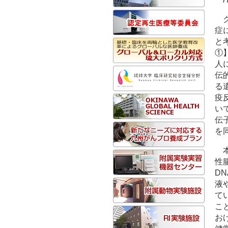
症
と考
①
人
伝
る
疫
い
伝
を
性
D
液
て
こ
お