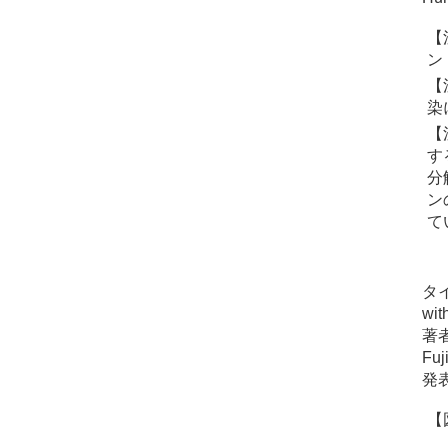
【
ン
【
染
【
す
分
ン
て
タイト
wit
著者：
Fuj
発表
【