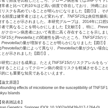
常者で頻度を比較したところ、クローン病患者ではSNPサイト
健常者と比べて約10％ほど高い頻度で存在しており、沖縄にお
症リスクを高めていることが明らかになりました【図①】。そ
ける頻度は健常者とほとんど変わらず、
TNFSF15
は炎症性腸疾
連することが示されました。本研究グループは、2014年に口
常者で異なることを明らかにしました【文献①】。特に、
Prevo
】がクローン病患者において有意に高く存在することを示しま
FSF15
と
Prevotella
との関連性を調べたところ、
TNFSF15
のリ
、
Prevotella
の量が増加することが明らかになりました【図①】
は
Prevotella
の量によって異なり、
Prevotella
の量が少ない場合
ことが示されました【図①】。
本研究における成果は、たとえ
TNFSF15
のリスクアレルをもっ
御することによってクローン病の発症リスクを軽減させること
床的にも重要な知見であるといえます。
【論文原題】
founding effects of microbiome on the susceptibility of TNFSF1
kyu Islands
【発表雑誌名】
an Genetics, Springer (DOI: 10.1007/s00439-017-1764-0)