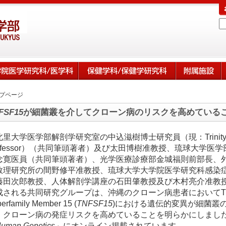
プページ
FSF15
が細菌叢を介してクローン病のリスクを高めている
北里大学医学部解剖学研究室の中込滋樹博士研究員（現：Trinity College 
rofessor）（共同筆頭著者）及び太田博樹准教授、琉球大学
念寛医員（共同筆頭著者）、光学医療診療部金城福則前部長、
数理研究所の間野修平准教授、琉球大学大学院医学研究科感染
藤田次郎教授、人体解剖学講座の石田肇教授及び木村亮介准教
される共同研究グループは、沖縄のクローン病患者においてTumour Ne
erfamily Member 15 (
TNFSF15
)における遺伝的変異が細菌叢
、クローン病の発症リスクを高めていることを明らかにしまし
uman Genetics
」にオンライン掲載されています。