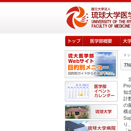
トッ
TN
P
知
計
の
構成
Sup
り
「
H