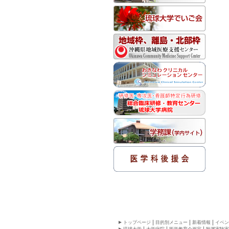
トップページ
目的別メニュー
新着情報
イベン
琉球大学
大学病院
医学教育企画室
附属実験実