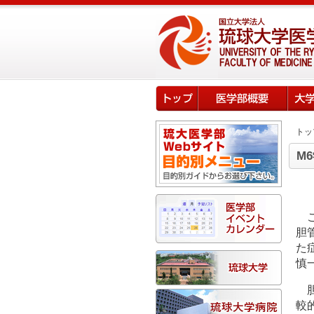
トッ
M
胆
た
慎
較