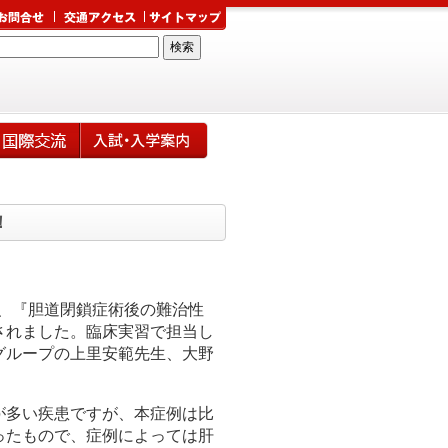
！
、『胆道閉鎖症術後の難治性
されました。臨床実習で担当し
グループの上里安範先生、大野
が多い疾患ですが、本症例は比
ったもので、症例によっては肝