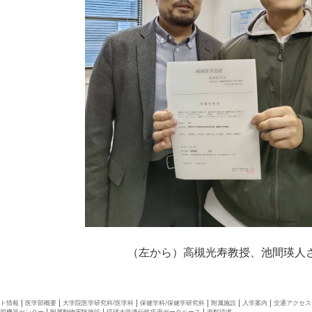
（左から）高槻光寿教授
、池間瑛人
ト情報
医学部概要
大学院医学研究科/医学科
保健学科/保健学研究科
附属施設
入学案内
交通アクセス
習機器センター
附属動物実験施設
琉球大学遺伝性疾患データベース
資料請求