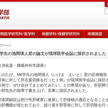
プページ
6学生の池間瑛人君の論文が琉球医学会誌に採択されました
（消化器・腫瘍外科学講座）
このたび、M6学生の池間瑛人（いけま えいと）君の症例報告
管炎に対して肝左葉切除を行った１例』が琉球医学会誌に採択
症例で、ぜひ自分でまとめてみたい、との希望があり、肝胆膵
一郎先生の指導で書き上げ、見事に採択されました。
胆道閉鎖症は胆汁性肝硬変に進展して肝移植の適応となること
的肝機能が保たれており、繰り返す胆管炎に対して肝切除を行