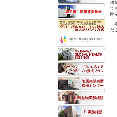
移
で
間
だ