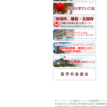
トップページ
目的別メニュー
新着情報
イベン
琉球大学
大学病院
医学教育企画室
附属実験実
医学科同窓会
保健学科同窓会
琉球医学会
琉球