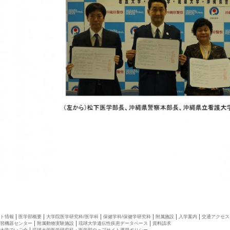
ト情報
医学部概要
大学院医学研究科/医学科
保健学科/保健学研究科
附属施設
入学案内
交通アクセス
習機器センター
附属動物実験施設
琉球大学遺伝性疾患データベース
資料請求
大学でいご会
琉球大学医学研究科・医学部ウェブサイト運用ポリシー