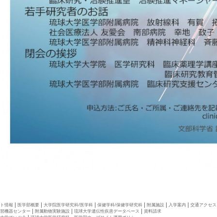
ト情報
医学部概要
大学院医学研究科/医学科
保健学科/保健学研究科
附属施設
入学案内
交通アクセス
習機器センター
附属動物実験施設
琉球大学遺伝性疾患データベース
資料請求