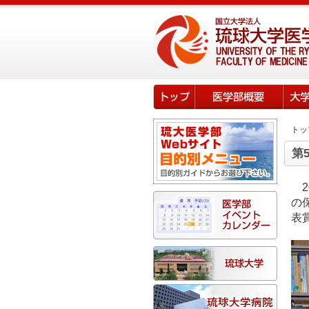
トッ
第
の
表