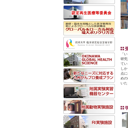
「い
研究
てい
しか
点に
めの
いた