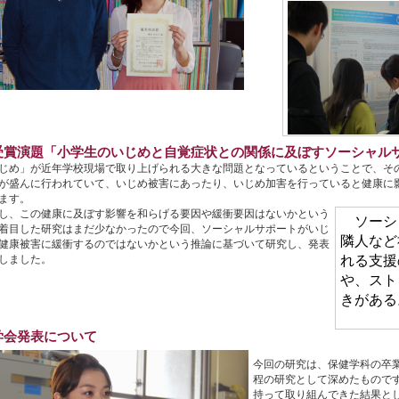
受賞演題「小学生のいじめと自覚症状との関係に及ぼすソーシャル
じめ」が近年学校現場で取り上げられる大きな問題となっているということで、そ
が盛んに行われていて、いじめ被害にあったり、いじめ加害を行っていると健康に
ます。
し、この健康に及ぼす影響を和らげる要因や緩衝要因はないかという
ソーシ
着目した研究はまだ少なかったので今回、ソーシャルサポートがいじ
隣人など
健康被害に緩衝するのではないかという推論に基づいて研究し、発表
しました。
れる支援
や、スト
きがある
学会発表について
今回の研究は、保健学科の卒
程の研究として深めたもので
持って取り組んできた結果と