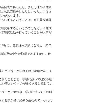
学会発表であったり、または他の研究領
者と意見交換をしたりといった、コミュ
ョンがあります。
てもらえるということは、有意義な経験
に研究をするというのではなく、研究成
って研究活動を行っていくことが大事だ
10月に、教員採用試験に合格し、来年
護教諭専修免許が取得できますから、仕
残るということにはやはり葛藤がありま
できたことなど、学校に残って研究を続
ない事というものが多くあると感じてい
いうことに気づき、学校に残ってこの研
をする事が良い結果を生むので、それな