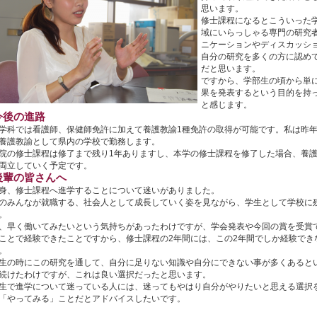
思います。
修士課程になるとこういった
域にいらっしゃる専門の研究
ニケーションやディスカッシ
自分の研究を多くの方に認め
だと思います。
ですから、学部生の頃から単
果を発表するという目的を持
と感じます。
今後の進路
学科では看護師、保健師免許に加えて養護教諭1種免許の取得が可能です。私は昨年
養護教諭として県内の学校で勤務します。
院の修士課程は修了まで残り1年ありますし、本学の修士課程を修了した場合、養
両立していく予定です。
後輩の皆さんへ
身、修士課程へ進学することについて迷いがありました。
のみんなが就職する、社会人として成長していく姿を見ながら、学生として学校に
。
、早く働いてみたいという気持ちがあったわけですが、学会発表や今回の賞を受賞
ことで経験できたことですから、修士課程の2年間には、この2年間でしか経験でき
。
生の時にこの研究を通して、自分に足りない知識や自分にできない事が多くあると
続けたわけですが、これは良い選択だったと思います。
生で進学について迷っている人には、迷ってもやはり自分がやりたいと思える選択
「やってみる」ことだとアドバイスしたいです。