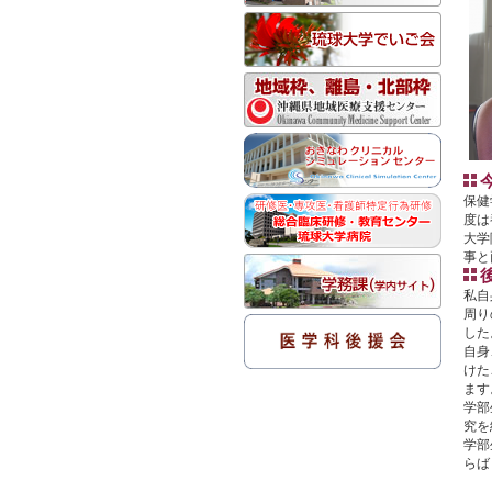
保健
度は
大学
事と
私自
周り
した
自身
けた
ます
学部
究を
学部
らば