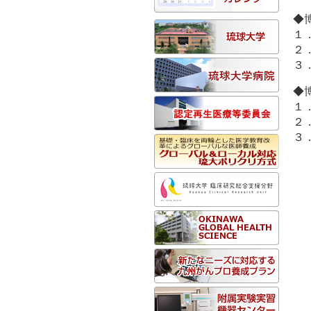
◆
１
２
３
◆
１
２
３