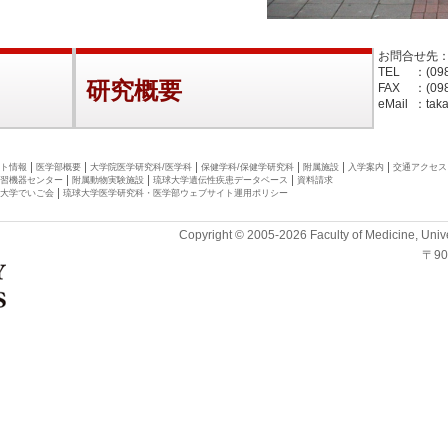
お問合せ先
TEL
：(09
研究概要
FAX
：(098
eMail
：
tak
ト情報
医学部概要
大学院医学研究科/医学科
保健学科/保健学研究科
附属施設
入学案内
交通アクセス
習機器センター
附属動物実験施設
琉球大学遺伝性疾患データベース
資料請求
大学でいご会
琉球大学医学研究科・医学部ウェブサイト運用ポリシー
Copyright © 2005-2026 Faculty of Medicine, Unive
〒9