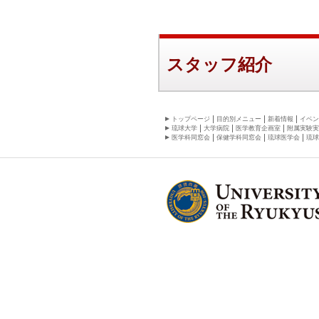
スタッフ紹介
トップページ
目的別メニュー
新着情報
イベン
琉球大学
大学病院
医学教育企画室
附属実験実
医学科同窓会
保健学科同窓会
琉球医学会
琉球