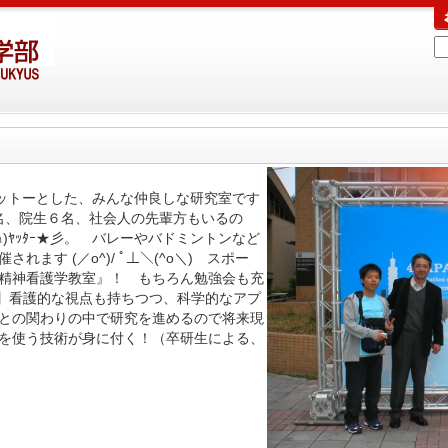
モットーとした、みんな仲良しな研究室です
名、院生６名、社会人の先輩方もいるの
∩)ﾔｯﾀｰ★彡。 バレーやバドミントンなど
ます (／o^)/ ﾟ⊥＼(^o＼) スポー
精神看護学教室』！ もちろん勉強会も充
！】看護的な視点も持ちつつ、科学的なアプ
との関わりの中で研究を進めるので将来現
を使う技術が身に付く！（卒研生による、