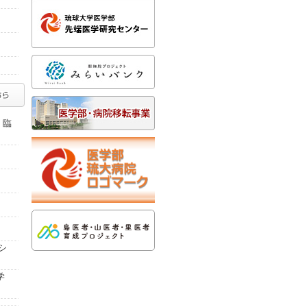
 臨
シ
学