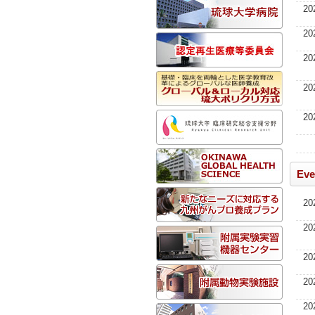
20
20
20
20
20
Eve
20
20
20
20
20