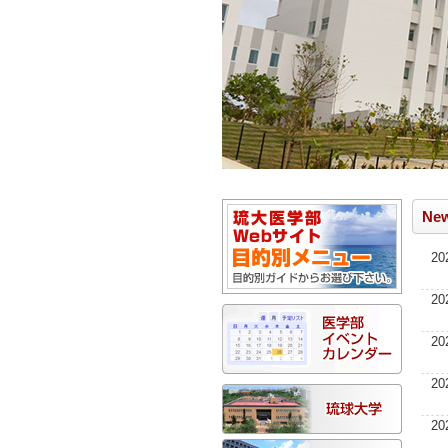
New
20
20
20
20
20