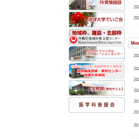
20
20
Mee
20
20
20
20
20
20
20