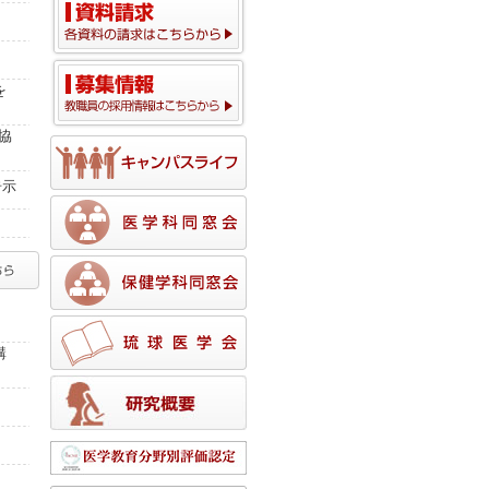
を
協
告示
講