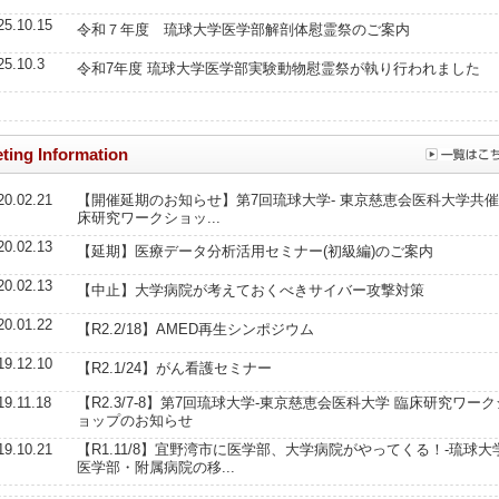
25.10.15
令和７年度 琉球大学医学部解剖体慰霊祭のご案内
25.10.3
令和7年度 琉球大学医学部実験動物慰霊祭が執り行われました
ting Information
20.02.21
【開催延期のお知らせ】第7回琉球大学- 東京慈恵会医科大学共催
床研究ワークショッ...
20.02.13
【延期】医療データ分析活用セミナー(初級編)のご案内
20.02.13
【中止】大学病院が考えておくべきサイバー攻撃対策
20.01.22
【R2.2/18】AMED再生シンポジウム
19.12.10
【R2.1/24】がん看護セミナー
19.11.18
【R2.3/7-8】第7回琉球大学-東京慈恵会医科大学 臨床研究ワーク
ョップのお知らせ
19.10.21
【R1.11/8】宜野湾市に医学部、大学病院がやってくる！-琉球大
医学部・附属病院の移...