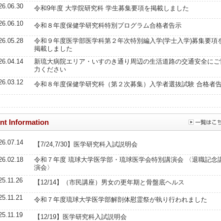
26.06.30
令和9年度 大学院研究科 学生募集要項を掲載しました
26.06.10
令和８年度保健学研究科特別プログラム合格者告示
26.05.28
令和９年度医学部医学科第２年次特別編入学(学士入学)募集要項
掲載しました
26.04.14
新琉大病院エリア・いすのき通り周辺の生活道路の交通安全にご
力ください
26.03.12
令和８年度保健学研究科（第２次募集）入学者選抜試験 合格者
nt Information
26.07.14
【7/24,7/30】医学研究科入試説明会
26.02.18
令和７年度 琉球大学医学部・琉球医学会特別講演会 〈退職記念
演会〉
25.11.26
【12/14】（市民講座）男女の更年期と骨盤底ヘルス
25.11.21
令和７年度琉球大学医学部解剖体慰霊祭が執り行われました
25.11.19
【12/19】医学研究科入試説明会