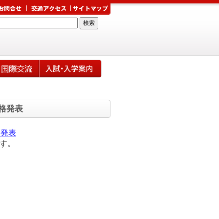
格発表
格発表
す。