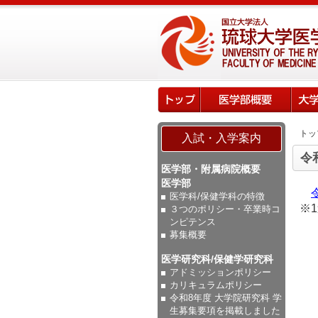
トッ
入試・入学案内
令
医学部・附属病院概要
医学部
医学科/保健学科の特徴
※
３つのポリシー・卒業時コ
ンピテンス
募集概要
医学研究科/保健学研究科
アドミッションポリシー
カリキュラムポリシー
令和8年度 大学院研究科 学
生募集要項を掲載しました