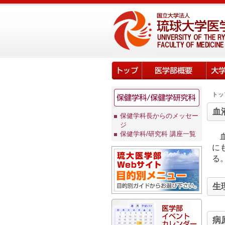
トッ
血
保健学科長からのメッセー
ジ
保健学科/研究科 講座一覧
に
る
生
病