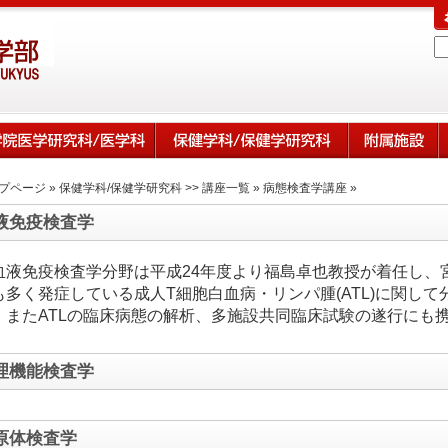
プページ
»
保健学科/保健学研究科 >> 講座一覧
»
病態検査学講座
»
液免疫検査学
血液免疫検査学分野は平成24年度より福島卓也教授が着任し、
も多く発症している成人T細胞白血病・リンパ腫(ATL)に関し
。またATLの臨床病態の解析、多施設共同臨床試験の遂行にも
理機能検査学
原体検査学