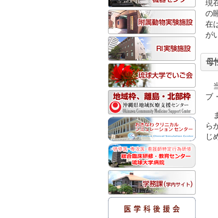
現
の
在
が
母
ブ
ら
じ