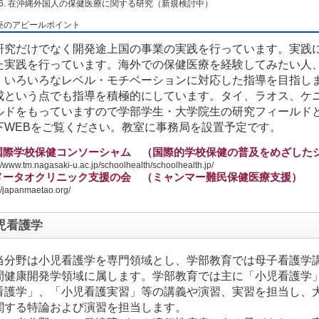
在沖縄外国人の保健医療に関する研究（新規検討中）
座のアピールポイント
研究だけでなく開発途上国の事業の実践を行っています。実践
た実践を行っています。海外での保健医療を経験してみたい人
、いろいろなレベル・モチベーションに対応した指導を目指し
成という点でも指導を積極的にしています。タイ、ラオス、ケ
ルドをもっていますので学部学生・大学院生の研究フィールド
下WEBをご覧ください。教室に事務局を設置予定です。
国際学校保健コンソーシャム （国際的学校保健の普及をめざした
://www.tm.nagasaki-u.ac.jp/schoolhealth/schoolhealth.jp/
メータオクリニック支援の会 （ミャンマー難民保健医療支援）
://japanmaetao.org/
児看護学
当分野は小児看護学を専門領域とし、学部教育では母子看護学
間健康開発学領域に属します。学部教育では主に「小児看護学
看護学」、「小児看護実習」等の講義や演習、実習を担当し、
関する特論および演習を担当します。