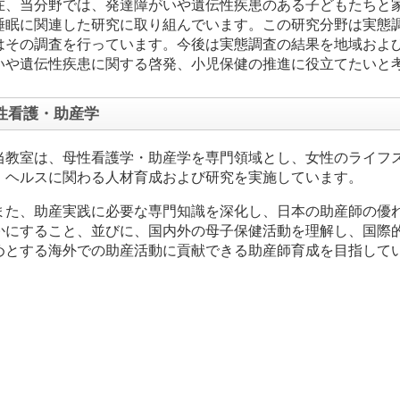
在、当分野では、発達障がいや遺伝性疾患のある子どもたちと
睡眠に関連した研究に取り組んでいます。この研究分野は実態
はその調査を行っています。今後は実態調査の結果を地域およ
いや遺伝性疾患に関する啓発、小児保健の推進に役立てたいと
性看護・助産学
当教室は、母性看護学・助産学を専門領域とし、女性のライフ
・ヘルスに関わる人材育成および研究を実施しています。
また、助産実践に必要な専門知識を深化し、日本の助産師の優
かにすること、並びに、国内外の母子保健活動を理解し、国際
めとする海外での助産活動に貢献できる助産師育成を目指して