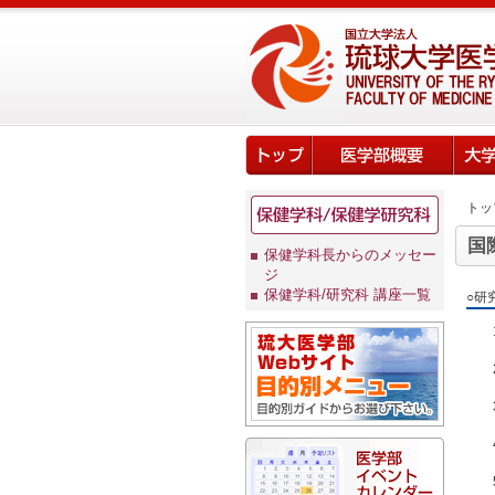
トッ
国
保健学科長からのメッセー
ジ
保健学科/研究科 講座一覧
○研