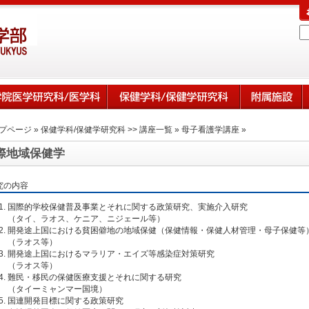
プページ
»
保健学科/保健学研究科 >> 講座一覧
»
母子看護学講座
»
際地域保健学
究の内容
国際的学校保健普及事業とそれに関する政策研究、実施介入研究
（タイ、ラオス、ケニア、ニジェール等）
開発途上国における貧困僻地の地域保健（保健情報・保健人材管理・母子保健等
（ラオス等）
開発途上国におけるマラリア・エイズ等感染症対策研究
（ラオス等）
難民・移民の保健医療支援とそれに関する研究
（タイーミャンマー国境）
国連開発目標に関する政策研究