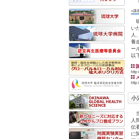
○講
い
人
養
ー
以
http
http
小
人
伝
に