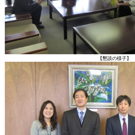
【懇談の様子
】