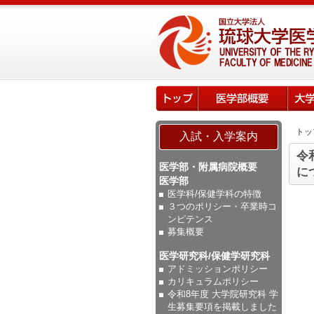
トッ
入試・入学案内
令
医学部・附属病院概要
に
医学部
医学科/保健学科の特徴
３つのポリシー・卒業時コ
ンピテンス
募集概要
医学研究科/保健学研究科
アドミッションポリシー
カリキュラムポリシー
令和8年度 大学院研究科 学
生募集要項を掲載しました