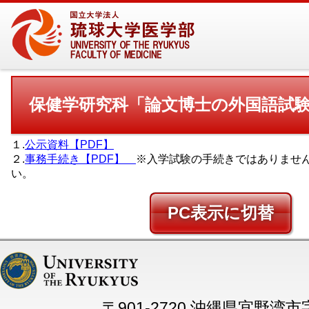
保健学研究科「論文博士の外国語試
１.
公示資料【PDF】
２.
事務手続き【PDF】
※入学試験の手続きではありませ
い。
PC
〒901-2720 沖縄県宜野湾